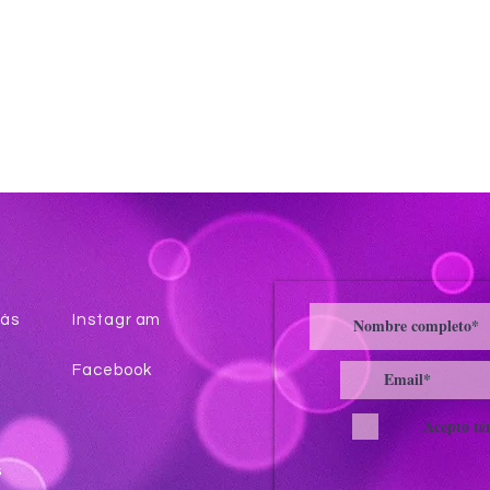
ás
Instagr
am
Facebook
Acepto té
s