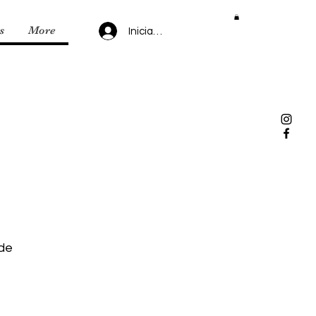
s
More
Iniciar sesión
 de