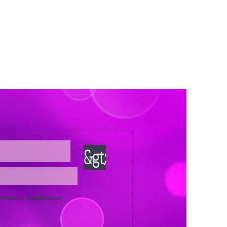
&gt;
rminos y condiciones