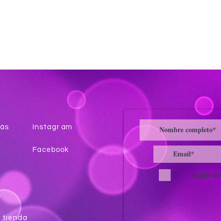
ás
Instagr
am
Facebook
Acepto té
s
a tienda