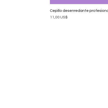
Cepillo desenredante profesiona
Precio
11,00 US$